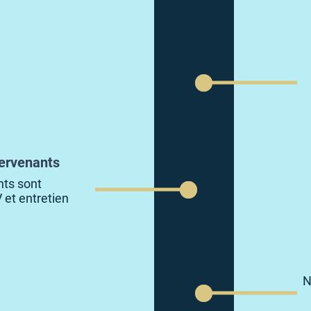
tervenants
nts sont
 et entretien
N