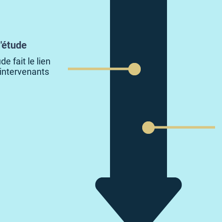
l'étude
e fait le lien
 intervenants